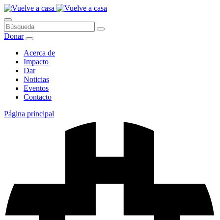
Saltar
al
contenido
Búsqueda
Donar
Acerca de
Impacto
Dar
Noticias
Eventos
Contacto
Página principal