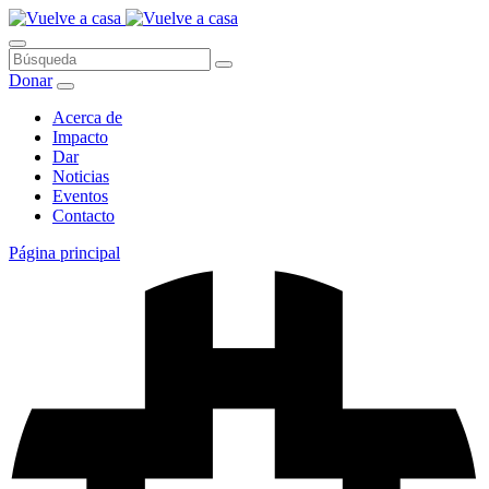
Saltar
al
contenido
Búsqueda
Donar
Acerca de
Impacto
Dar
Noticias
Eventos
Contacto
Página principal