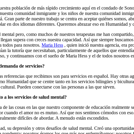
uestra población de más rápido crecimiento aquí en el condado de Sono
a nuestra comunidad inmigrante y los niños de nuestra comunidad inmigra
á. Gran parte de nuestro trabajo se centra en aceptar quiénes somos, ab
ablar en dos idiomas diferentes. Queremos abrazar eso en Humanidad y c
d mental pero, como muchos de nuestros terapeutas me han compartido, e
 llegan supera con creces nuestra capacidad. Así que siempre buscamos a
a todos para nosotros.
Maria Hess
, quien inició nuestra agencia, era pr
an la tutoría que necesitaban, particularmente de aquellos que entendían
eso, y continuamos con el sueño de Maria Hess y el de todos nosotros
a demanda de servicios?
s referencias que recibimos son para servicios en español. Hay otras ag
 Humanidad que se centre tanto en los servicios bilingües y bicultural
cultural. Pueden conectarse con las personas a las que sirven.
o a los servicios de salud mental?
 una de las cosas en las que nuestro componente de educación realmente s
lor cuando el amor no es mutuo. Así que nos sentimos cómodos con eso.
 realmente difíciles de abordar. A menudo están escondidos.
ad, su depresión y otros desafíos de salud mental. Creó una oportunidad 
 la pandemia; nosotros éramos los que más nos enfermábamos; nosotros 