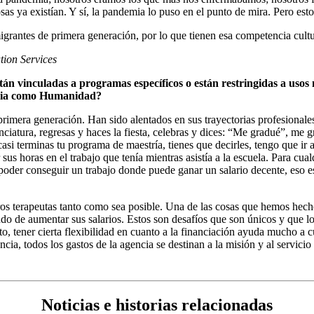
s ya existían. Y sí, la pandemia lo puso en el punto de mira. Pero esto
grantes de primera generación, por lo que tienen esa competencia cultu
ion Services
án vinculadas a programas específicos o están restringidas a usos 
taria como Humanidad?
mera generación. Han sido alentados en sus trayectorias profesionales p
enciatura, regresas y haces la fiesta, celebras y dices: “Me gradué”, me
si terminas tu programa de maestría, tienes que decirles, tengo que ir a
 sus horas en el trabajo que tenía mientras asistía a la escuela. Para cu
 poder conseguir un trabajo donde puede ganar un salario decente, eso e
s terapeutas tanto como sea posible. Una de las cosas que hemos hecho
ndo de aumentar sus salarios. Estos son desafíos que son únicos y que
o, tener cierta flexibilidad en cuanto a la financiación ayuda mucho a cub
ia, todos los gastos de la agencia se destinan a la misión y al servici
Noticias e historias relacionadas