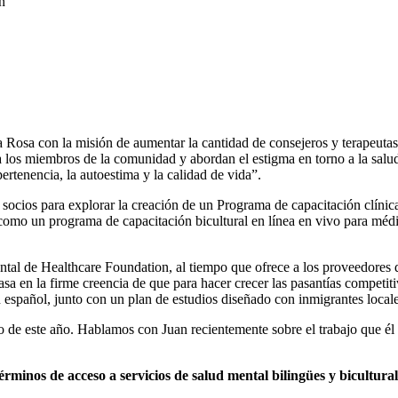
n
osa con la misión de aumentar la cantidad de consejeros y terapeutas
 los miembros de la comunidad y abordan el estigma en torno a la salu
ertenencia, la autoestima y la calidad de vida”.
ocios para explorar la creación de un Programa de capacitación clínica
í como un programa de capacitación bicultural en línea en vivo para méd
ntal de Healthcare Foundation, al tiempo que ofrece a los proveedores d
basa en la firme creencia de que para hacer crecer las pasantías competit
 español, junto con un plan de estudios diseñado con inmigrantes locale
 de este año. Hablamos con Juan recientemente sobre el trabajo que él
érminos de acceso a servicios de salud mental bilingües y bicultu