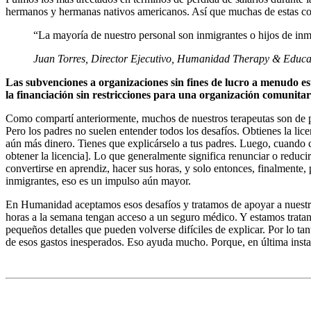
hermanos y hermanas nativos americanos. Así que muchas de estas cosa
“La mayoría de nuestro personal son inmigrantes o hijos de inmi
Juan Torres, Director Ejecutivo, Humanidad Therapy & Educat
Las subvenciones a organizaciones sin fines de lucro a menudo est
la financiación sin restricciones para una organización comuni
Como compartí anteriormente, muchos de nuestros terapeutas son de pri
Pero los padres no suelen entender todos los desafíos. Obtienes la lic
aún más dinero. Tienes que explicárselo a tus padres. Luego, cuando ca
obtener la licencia]. Lo que generalmente significa renunciar o reducir
convertirse en aprendiz, hacer sus horas, y solo entonces, finalmente,
inmigrantes, eso es un impulso aún mayor.
En Humanidad aceptamos esos desafíos y tratamos de apoyar a nuestro
horas a la semana tengan acceso a un seguro médico. Y estamos trata
pequeños detalles que pueden volverse difíciles de explicar. Por lo tant
de esos gastos inesperados. Eso ayuda mucho. Porque, en última instanc