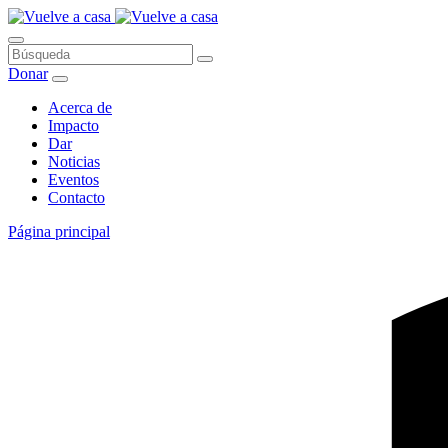
Saltar
al
contenido
Búsqueda
Donar
Acerca de
Impacto
Dar
Noticias
Eventos
Contacto
Página principal