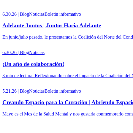
6.30.26 |
Blog
Noticias
Boletin informativo
Adelante Juntos | Juntos Hacia Adelante
En junio/julio pasado, le presentamos la Coalición del Norte del Co
6.30.26 |
Blog
Noticias
¡Un año de colaboración!
3 min de lectura. Reflexionando sobre el impacto de la Coalición de
5.21.26 |
Blog
Noticias
Boletin informativo
Creando Espacio para la Curación | Abriendo Espac
Mayo es el Mes de la Salud Mental y nos gustaría conmemorarlo compa