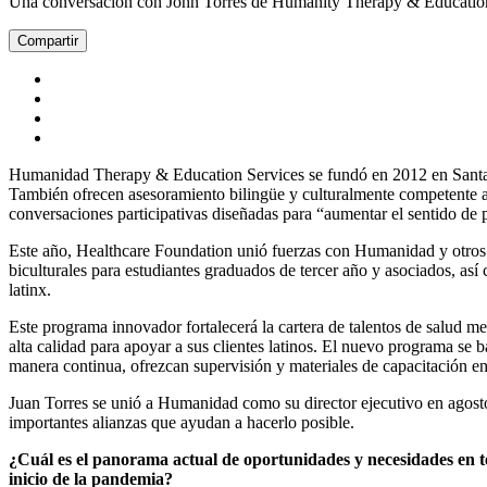
Una conversación con John Torres de Humanity Therapy & Educatio
Compartir
Humanidad Therapy & Education Services se fundó en 2012 en Santa R
También ofrecen asesoramiento bilingüe y culturalmente competente a
conversaciones participativas diseñadas para “aumentar el sentido de p
Este año, Healthcare Foundation unió fuerzas con Humanidad y otros s
biculturales para estudiantes graduados de tercer año y asociados, as
latinx.
Este programa innovador fortalecerá la cartera de talentos de salud me
alta calidad para apoyar a sus clientes latinos. El nuevo programa se 
manera continua, ofrezcan supervisión y materiales de capacitación en
Juan Torres se unió a Humanidad como su director ejecutivo en agosto
importantes alianzas que ayudan a hacerlo posible.
¿Cuál es el panorama actual de oportunidades y necesidades en t
inicio de la pandemia?