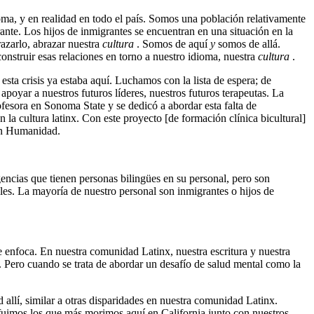
ma, y en realidad en todo el país. Somos una población relativamente
nte. Los hijos de inmigrantes se encuentran en una situación en la
razarlo, abrazar nuestra
cultura
. Somos de aquí
y
somos de allá.
onstruir esas relaciones en torno a nuestro idioma, nuestra
cultura
.
sta crisis ya estaba aquí. Luchamos con la lista de espera; de
poyar a nuestros futuros líderes, nuestros futuros terapeutas. La
ofesora en Sonoma State y se dedicó a abordar esta falta de
 la cultura latinx. Con este proyecto [de formación clínica bicultural]
 en Humanidad.
encias que tienen personas bilingües en su personal, pero son
es. La mayoría de nuestro personal son inmigrantes o hijos de
e enfoca. En nuestra comunidad Latinx, nuestra escritura y nuestra
 Pero cuando se trata de abordar un desafío de salud mental como la
allí, similar a otras disparidades en nuestra comunidad Latinx.
fuimos los que más morimos aquí en California junto con nuestros