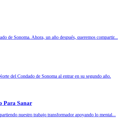
ndado de Sonoma. Ahora, un año después, queremos compartir...
l Norte del Condado de Sonoma al entrar en su segundo año.
io Para Sanar
rtiendo nuestro trabajo transformador apoyando lo mental...