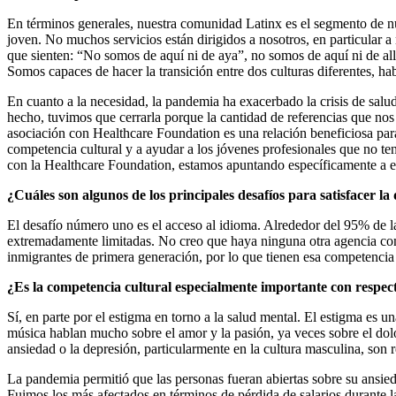
En términos generales, nuestra comunidad Latinx es el segmento de n
joven. No muchos servicios están dirigidos a nosotros, en particular 
que sienten: “No somos de aquí ni de aya”, no somos de aquí ni de all
Somos capaces de hacer la transición entre dos culturas diferentes, h
En cuanto a la necesidad, la pandemia ha exacerbado la crisis de salu
hecho, tuvimos que cerrarla porque la cantidad de referencias que nos
asociación con Healthcare Foundation es una relación beneficiosa par
competencia cultural y a ayudar a los jóvenes profesionales que no tení
con la Healthcare Foundation, estamos apuntando específicamente a 
¿Cuáles son algunos de los principales desafíos para satisfacer l
El desafío número uno es el acceso al idioma. Alrededor del 95% de la
extremadamente limitadas. No creo que haya ninguna otra agencia como
inmigrantes de primera generación, por lo que tienen esa competencia 
¿Es la competencia cultural especialmente importante con respect
Sí, en parte por el estigma en torno a la salud mental. El estigma es
música hablan mucho sobre el amor y la pasión, ya veces sobre el do
ansiedad o la depresión, particularmente en la cultura masculina, son
La pandemia permitió que las personas fueran abiertas sobre su ansied
Fuimos los más afectados en términos de pérdida de salarios durante