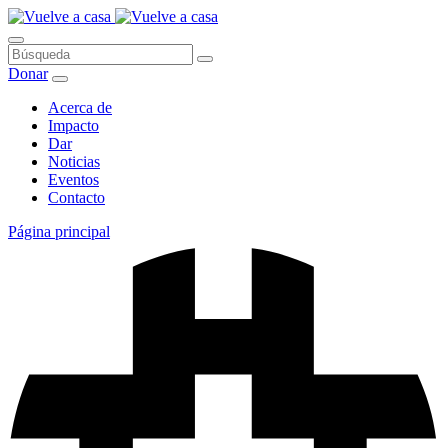
Saltar
al
contenido
Búsqueda
Donar
Acerca de
Impacto
Dar
Noticias
Eventos
Contacto
Página principal