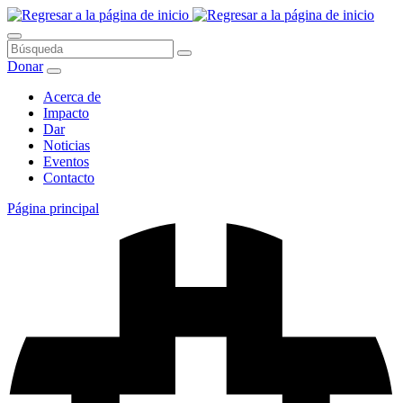
Saltar
al
contenido
Búsqueda
Donar
Acerca de
Impacto
Dar
Noticias
Eventos
Contacto
Página principal